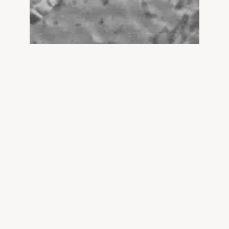
I. ARVO PÄRT AND..
KANON POKAJANEN
60′
by Arvo Pärt
Cyrillus Kreek – Psalm 104 (4:30)
Listen